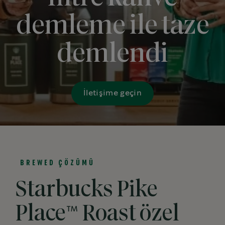
demleme ile taze
demlendi
İletişime geçin
BREWED ÇÖZÜMÜ
Starbucks Pike
Place™ Roast özel