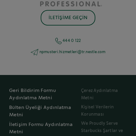
İLETİŞİME GEÇİN
444 0 122
npmusteri.hizmetleri@tr.nestle.com
Geri Bildirim Formu
Çerez Aydınlatma
Aydınlatma Metni
Metni
Kişisel Verilerin
Bülten Üyeliği Aydınlatma
Korunması
Metni
We Proudly Serve
İletişim Formu Aydınlatma
Starbucks Şartlar ve
Metni