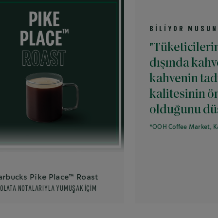
BİLİYOR MUSUNUZ?
"Tüketicilerin %69’
dışında kahve içer
kahvenin tadının v
kalitesinin önemli
olduğunu düşünüy
*OOH Coffee Market, Kantar Apr 
 Pike Place™ Roast
ALARIYLA YUMUŞAK İÇİM