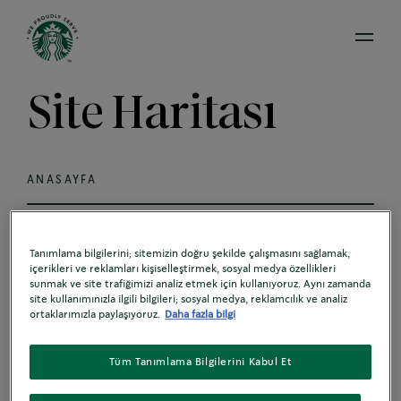
Open 
Site Haritası
ANASAYFA
ÇÖZÜMLER
Tanımlama bilgilerini; sitemizin doğru şekilde çalışmasını sağlamak,
içerikleri ve reklamları kişiselleştirmek, sosyal medya özellikleri
sunmak ve site trafiğimizi analiz etmek için kullanıyoruz. Aynı zamanda
site kullanımınızla ilgili bilgileri; sosyal medya, reklamcılık ve analiz
KANALLAR
ortaklarımızla paylaşıyoruz.
Daha fazla bilgi
Tüm Tanımlama Bilgilerini Kabul Et
İÇECEKLER