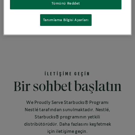
Tümünü Reddet
DİĞERLERİ
Tanımlama Bilgisi Ayarları
İLETİŞİME GEÇİN
Bir sohbet başlatın
We Proudly Serve Starbucks® Programı
Nestlé tarafından sunulmaktadır. Nestlé,
Starbucks® programının yetkili
distribütörüdür. Daha fazlasını keşfetmek
için iletişime geçin.