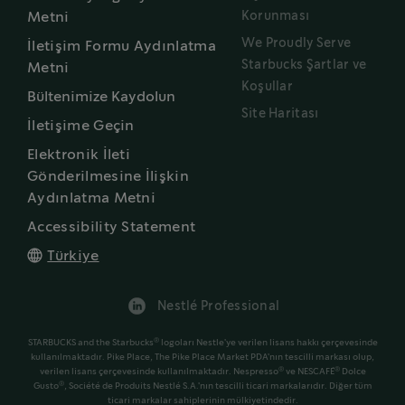
Korunması
Metni
We Proudly Serve
İletişim Formu Aydınlatma
Starbucks Şartlar ve
Metni
Koşullar
Bültenimize Kaydolun
Site Haritası
İletişime Geçin
Elektronik İleti
Gönderilmesine İlişkin
Aydınlatma Metni
Accessibility Statement
Türkiye
Nestlé Professional
®
STARBUCKS and the Starbucks
logoları Nestle'ye verilen lisans hakkı çerçevesinde
kullanılmaktadır. Pike Place, The Pike Place Market PDA'nın tescilli markası olup,
®
®
verilen lisans çerçevesinde kullanılmaktadır. Nespresso
ve NESCAFÉ
Dolce
®
Gusto
, Société de Produits Nestlé S.A.'nın tescilli ticari markalarıdır. Diğer tüm
ticari markalar sahiplerinin mülkiyetindedir.