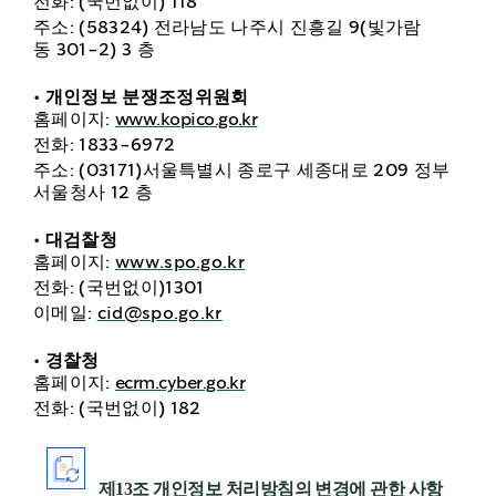
전화
: (
국번없이
) 118
주소
: (58324)
전라남도 나주시 진흥길
9(
빛가람
동
301-2) 3
층
•
개인정보 분쟁조정위원회
홈페이지
:
www.kopico.go.kr
전화
: 1833-6972
주소
: (03171)
서울특별시 종로구 세종대로
209
정부
서울청사
12
층
•
대검찰청
홈페이지
:
www.spo.go.kr
전화
: (
국번없이
)1301
이메일
:
cid@spo.go.kr
•
경찰청
홈페이지
:
ecrm.cyber.go.kr
전화
: (
국번없이
) 182
제
13
조 개인정보 처리방침의 변경에 관한 사항