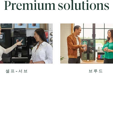
Premium solutions
셀프-서브
브루드