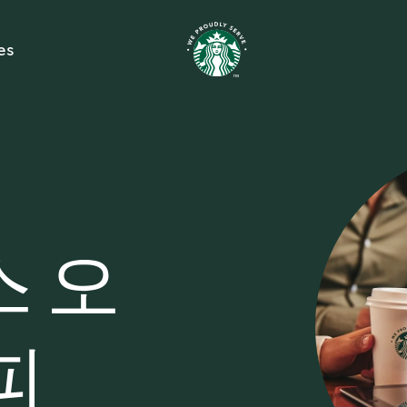
es
 오
피