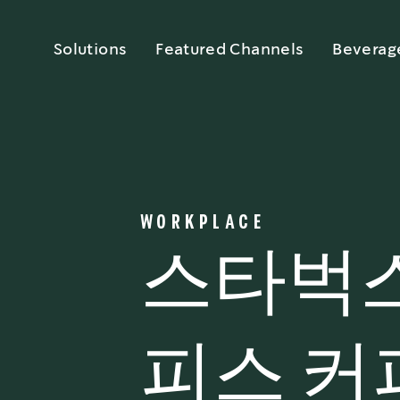
Solutions
Featured Channels
Beverag
WORKPLACE
스타벅스
피스 커