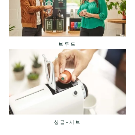
브루드
싱글-서브