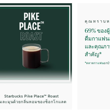
คุณทราบหรือไม่
69% ของผู้บริโภค
ดื่มกาแฟนอกบ้า
และคุณภาพของกา
สำคัญ*
*ตลาดกาแฟนอกบ้าน, Kantar
bucks Pike Place™ Roast
นด้วยกลิ่นหอมของช็อกโกแลต