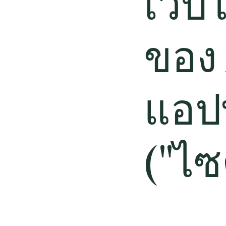
เว็บ
ของ 
แอปพ
("ไซ