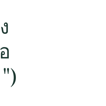
ึง
ือ
")