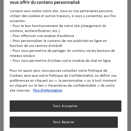
vous offrir du contenu personnalisé
Créez des moments
Lorsque vous visitez notre site, nous ou nos partenaires pouvons
utiliser des cookies et autres traceurs, si vous y consentez, aux fins
mémorables sur
suivantes :
- Pour le bon fonctionnement de notre site (chargement du
contenu, authentification, etc.)
votre campus grâce
- Pour effectuer une analyse d'audience
- Pour personnaliser le contenu de nos publicités en ligne en
fonction de vos centres d'intérêt
à la solution café We
- Pour vous permettre de partager du contenu via les boutons de
réseaux sociaux
- Pour vous permettre d'utiliser notre module de chat en ligne
Proudly Serve
Pour en savoir plus, vous pouvez consulter notre Politique de
®
Cookies, ainsi que notre Politique de Confidentialité, ou définir vos
Starbucks
préférences en cliquant sur « Je personnalise » ou à tout moment
en cliquant sur le lien « Paramètres de confidentialité » de notre
site internet.
Plus d'information
®
We Proudly Serve Starbucks
propose des
solutions café premium pensées pour les écoles
Tout Accepter
et universités.
Tout Rejeter
Proposez à vos étudiants leurs boissons
®