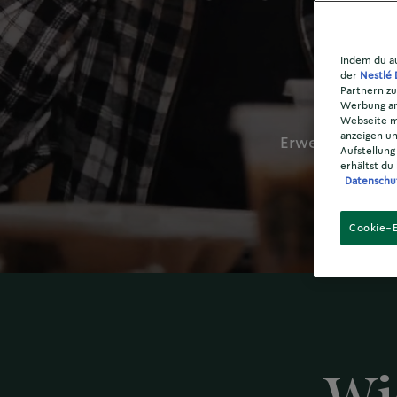
Indem du au
der
Nestlé 
Partnern zu
Werbung anz
Webseite m
anzeigen un
Erweitere dei
Aufstellung
erhältst du
Datenschu
Cookie-E