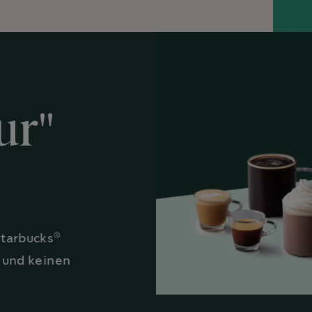
ur"
®
Starbucks
n und keinen