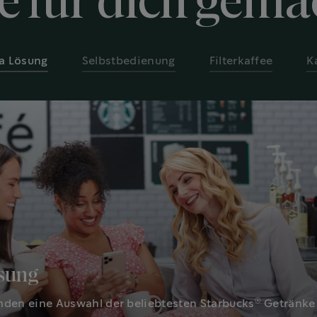
e für dich gema
ta Lösung
Selbstbedienung
Filterkaffee
K
ösung
®
nden eine Auswahl der beliebtesten Starbucks
Getränke