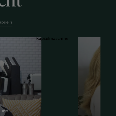
cht
apseln
 und