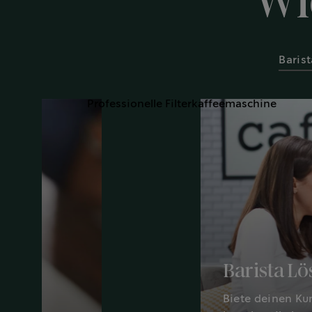
Wi
Baris
Barista L
Biete deinen Ku