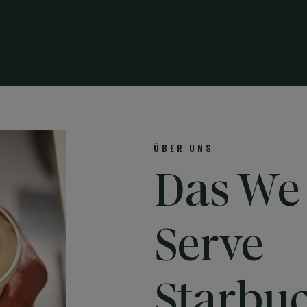
ÜBER UNS
Das We
Serve
Starbu