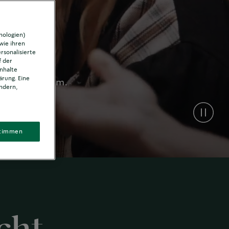
nologien)
ie ihren
rsonalisierte
f der
nhalte
ärung. Eine
ffeeprogramm.
ndern,
timmen