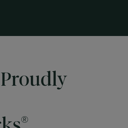
 Proudly
®
cks