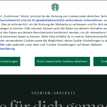
Location
f „Zustimmen“ klickst, stimmst du der Nutzung von Cookies (oder ähnlichen Tech
Deutschland AG und mit ihr gesellschaftsrechtlich verbundenen Unternehmen
sow
. Dies ist erforderlich, um die Nutzung der Webseite zu verbessern und für dich pe
eigen zu können. Falls relevant, können auch die Daten aus deinem Verhalten au
it den Daten aus deinem Benutzerkonto kombiniert werden, um dir relevantere I
d zukommen lassen zu können. Mehr Infos erhältst du in unserer Datenschutzerkl
®
n Angebot mit dem We Proudly Serve Starbucks
Ka
 der verwendeten Cookies sowie die Möglichkeit, deine Cookie-Einstellungen zu ä
hier
oder jederzeit unter dem Link "Cookie-Einstellungen" auf dieser Website.
tzerklärung
instellungen
Nicht essentielle Cookies ablehnen
Zus
PREMIUM-ANGEBOTE