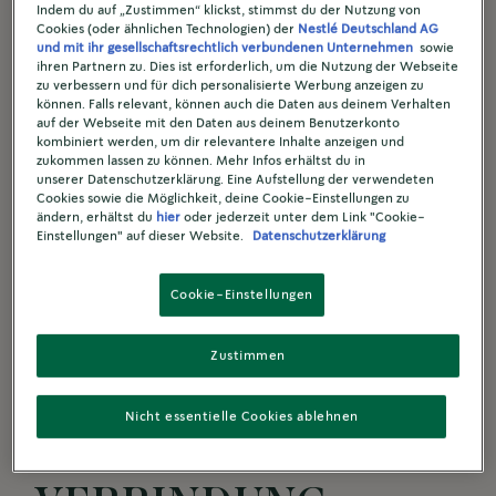
Indem du auf „Zustimmen“ klickst, stimmst du der Nutzung von
MIT JEDEM
Cookies (oder ähnlichen Technologien) der
Nestlé Deutschland AG
und mit ihr gesellschaftsrechtlich verbundenen Unternehmen
sowie
GESPRÄCH,
ihren Partnern zu. Dies ist erforderlich, um die Nutzung der Webseite
zu verbessern und für dich personalisierte Werbung anzeigen zu
können. Falls relevant, können auch die Daten aus deinem Verhalten
MIT JEDER
auf der Webseite mit den Daten aus deinem Benutzerkonto
kombiniert werden, um dir relevantere Inhalte anzeigen und
zukommen lassen zu können. Mehr Infos erhältst du in
GEMEINSCHAFT -
unserer Datenschutzerklärung. Eine Aufstellung der verwendeten
Cookies sowie die Möglichkeit, deine Cookie-Einstellungen zu
ändern, erhältst du
hier
oder jederzeit unter dem Link "Cookie-
FÖRDERN WIR DIE
Einstellungen" auf dieser Website.
Datenschutzerklärung
GRENZENLOSEN
Cookie-Einstellungen
MÖGLICHKEITEN
Zustimmen
DER
Nicht essentielle Cookies ablehnen
MENSCHLICHEN