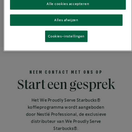
Alle cookies accepteren
OVERIGE
Alles afwijzen
Cookies-instellingen
NEEM CONTACT MET ONS OP
Start een gesprek
Het We Proudly Serve Starbucks®
koffieprogramma wordt aangeboden
door Nestlé Professional, de exclusieve
distributeur van We Proudly Serve
Starbucks®.