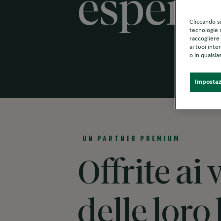
esperi
Cliccando su
tecnologie s
raccogliere 
ai tuoi inte
o in qualsi
Impostaz
UN PARTNER PREMIUM
Offrite ai
delle lor