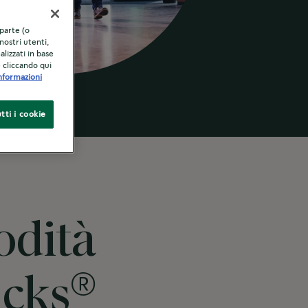
 parte (o
nostri utenti,
alizzati in base
e cliccando qui
nformazioni
tti i cookie
modità
®
ucks