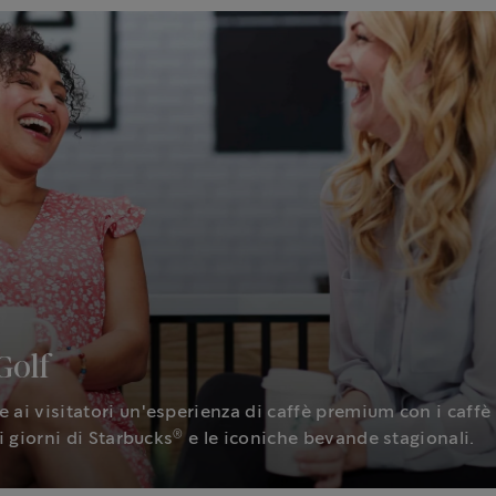
Golf
e ai visitatori un'esperienza di caffè premium con i caffè
®
 i giorni di Starbucks
e le iconiche bevande stagionali.