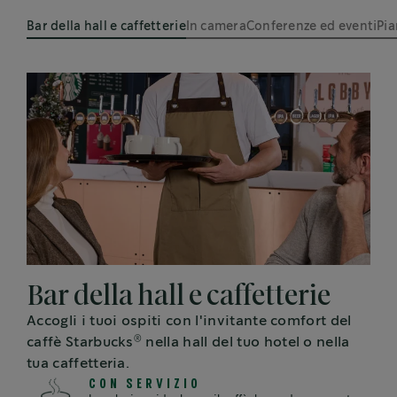
Bar della hall e caffetterie
In camera
Conferenze ed eventi
Pia
Bar della hall e caffetterie
Accogli i tuoi ospiti con l'invitante comfort del
®
caffè Starbucks
nella hall del tuo hotel o nella
tua caffetteria.
CON SERVIZIO