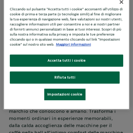
Crea momenti
Cliccando sul pulsante "Accetta tutti i cookie" acconsenti all'utilizzo di
significativi per i
cookie di prima e terza parte (o tecnologie simili) al fine di migliorare
la tua esperienza di navigazione web, fare valutazioni sui nostri utenti,
raccogliere informazioni utili per consentire a noi e ai nostri partner
tuoi ospiti con il
di fornirti annunci personalizzati in base ai tuoi interessi. Scopri di più
sulla nostra informativa sulla privacy e imposta le tue preferenze
cliccando qui o in qualsiasi momento cliccando sul link "Impostazioni
programma We
cookie" sul nostro sito web.
Maggiori informazioni
Proudly Serve
Accetta tutti i cookie
®
Starbucks
Coffee
Rifiuta tutti
®
Il programma We Proudly Serve Starbucks
Impostazioni cookie
Coffee ti consente di accogliere i tuoi ospiti con
la familiare comodità di un ottimo caffè di un
marchio che conoscono e amano. Trasforma i
momenti ordinari in esperienze memorabili,
dalla calda accoglienza delle macchine per il
caffè nella hall all'intimo comfort delle macchine