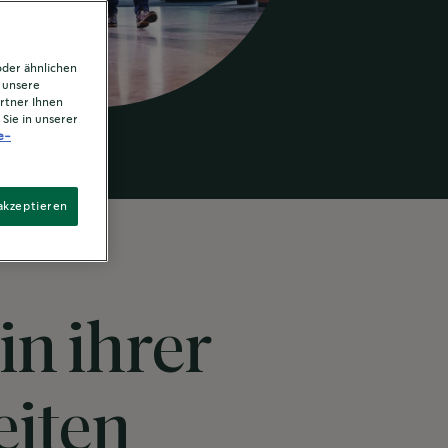
oder ähnlichen
, unsere
rtner Ihnen
Sie in unserer
e-
akzeptieren
in ihrer
eiten