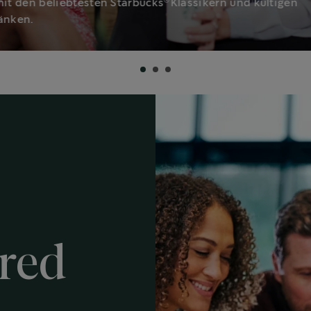
®
mit den beliebtesten Starbucks
Klassikern und kultigen
änken.
ured