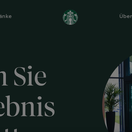
änke
Über
 Sie
ebnis