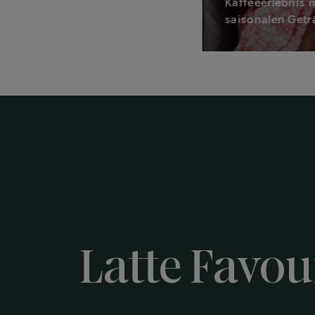
Kaffeeerlebnis 
saisonalen Getr
Latte Favo