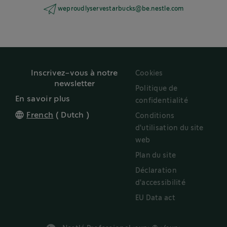
weproudlyservestarbucks@be.nestle.com
Inscrivez-vous à notre
Cookies
newsletter
Politique de
En savoir plus
confidentialité
French
(
Dutch
)
Conditions
d'utilisation du site
web
Plan du site
Déclaration
d'accessibilité
EU Data act